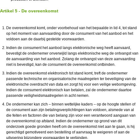
Artikel 5 - De overeenkomst
De overeenkomst komt, onder voorbehoud van het bepaalde in lid 4, tot stand
op het moment van aanvaarding door de consument van het aanbod en het
voldoen aan de daarbij gestelde voorwaarden.
Indien de consument het aanbod langs elektronische weg heeft aanvaard,
bevestigt de ondernemer onverwijld langs elektronische weg de ontvangst van
de aanvaarding van het aanbod. Zolang de ontvangst van deze aanvaarding
niet is bevestigd, kan de consument de overeenkomst ontbinden.
Indien de overeenkomst elektronisch tot stand komt, treft de ondernemer
passende technische en organisatorische maatregelen ter beveiliging van de
elektronische overdracht van data en zorgt hij voor een veilige webomgeving.
Indien de consument elektronisch kan betalen, zal de ondernemer daartoe
passende veiligheidsmaatregelen in acht nemen.
De ondernemer kan zich – binnen wettelijke kaders – op de hoogte stellen of
de consument aan zijn betalingsverplichtingen kan voldoen, alsmede van al
die feiten en factoren die van belang zijn voor een verantwoord aangaan van
de overeenkomst op afstand. Indien de ondernemer op grond van dit
onderzoek goede gronden heeft om de overeenkomst niet aan te gaan, is hij
gerechtigd gemotiveerd een bestelling of aanvraag te weigeren of aan de
uitvoering bijzondere voorwaarden te verbinden.