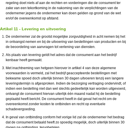
regeling doet niets af aan de rechten en vorderingen die de consument ter
zake van een tekortkoming in de nakoming van de verplichtingen van de
ondernemer jegens de ondernemer kan doen gelden op grond van de wet
en/of de overeenkomst op afstand.
Artikel 11 - Levering en uitvoering
De ondernemer zal de grootst mogelijke zorgvuldigheid in acht nemen bij het
in ontvangst nemen en bij de uitvoering van bestellingen van producten en bij
de beoordeling van aanvragen tot verlening van diensten.
Als plaats van levering geldt het adres dat de consument aan het bedrijf
kenbaar heeft gemaakt.
Met inachtneming van hetgeen hierover in artikel 4 van deze algemene
voorwaarden is vermeld, zal het bedrijf geaccepteerde bestellingen met
bekwame spoed doch uiterlijk binnen 30 dagen uitvoeren tenzij een langere
leveringstermijn is afgesproken. Indien de bezorging vertraging ondervindt, of
indien een bestelling niet dan wel slechts gedeeltelijk kan worden uitgevoerd,
ontvangt de consument hiervan uiterlijk één maand nadat hij de bestelling
geplaatst heeft bericht. De consument heeft in dat geval het recht om de
overeenkomst zonder kosten te ontbinden en recht op eventuele
schadevergoeding.
In geval van ontbinding conform het vorige lid zal de ondernemer het bedrag
dat de consument betaald heeft zo spoedig mogelijk, doch uiterlijk binnen 30
dagen na ontbinding, terugbetalen.