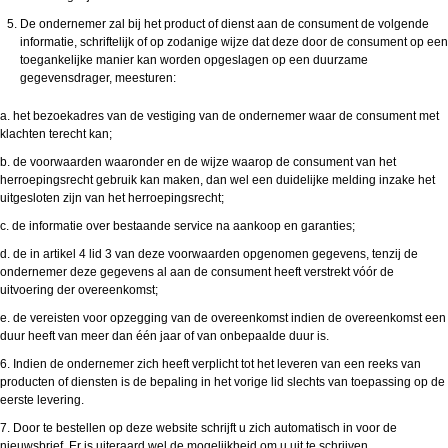
De ondernemer zal bij het product of dienst aan de consument de volgende
informatie, schriftelijk of op zodanige wijze dat deze door de consument op een
toegankelijke manier kan worden opgeslagen op een duurzame
gegevensdrager, meesturen:
a. het bezoekadres van de vestiging van de ondernemer waar de consument met
klachten terecht kan;
b. de voorwaarden waaronder en de wijze waarop de consument van het
herroepingsrecht gebruik kan maken, dan wel een duidelijke melding inzake het
uitgesloten zijn van het herroepingsrecht;
c. de informatie over bestaande service na aankoop en garanties;
d. de in artikel 4 lid 3 van deze voorwaarden opgenomen gegevens, tenzij de
ondernemer deze gegevens al aan de consument heeft verstrekt vóór de
uitvoering der overeenkomst;
e. de vereisten voor opzegging van de overeenkomst indien de overeenkomst een
duur heeft van meer dan één jaar of van onbepaalde duur is.
6. Indien de ondernemer zich heeft verplicht tot het leveren van een reeks van
producten of diensten is de bepaling in het vorige lid slechts van toepassing op de
eerste levering.
7. Door te bestellen op deze website schrijft u zich automatisch in voor de
nieuwsbrief. Er is uiteraard wel de mogelijkheid om u uit te schrijven.