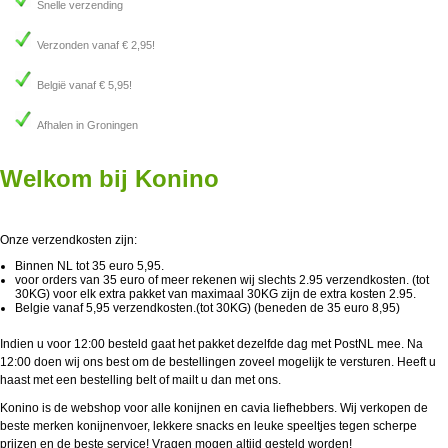
Snelle verzending
Verzonden vanaf € 2,95!
België vanaf € 5,95!
Afhalen in Groningen
Welkom bij Konino
Onze verzendkosten zijn:
Binnen NL tot 35 euro 5,95.
voor orders van 35 euro of meer rekenen wij slechts 2.95 verzendkosten. (tot
30KG) voor elk extra pakket van maximaal 30KG zijn de extra kosten 2.95.
Belgie vanaf 5,95 verzendkosten.(tot 30KG) (beneden de 35 euro 8,95)
Indien u voor 12:00 besteld gaat het pakket dezelfde dag met PostNL mee. Na
12:00 doen wij ons best om de bestellingen zoveel mogelijk te versturen. Heeft u
haast met een bestelling belt of mailt u dan met ons.
Konino
is de webshop voor alle konijnen en cavia liefhebbers. Wij verkopen de
beste merken konijnenvoer, lekkere snacks en leuke speeltjes tegen scherpe
prijzen en de beste service! Vragen mogen altijd gesteld worden!