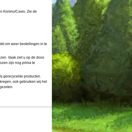
an Konino/Cavio. Zie de
kt om weer bestellingen in te
ozen. Vaak ziet u op de doos
ozen zijn nog prima te
wij gerecycelde producten.
kregen, ook gebruiken wij het
t gezeten.