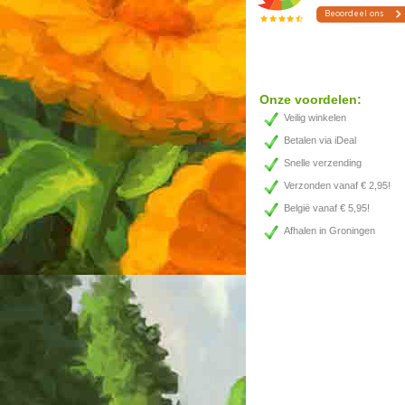
Onze voordelen:
Veilig winkelen
Betalen via iDeal
Snelle verzending
Verzonden vanaf € 2,95!
België vanaf € 5,95!
Afhalen in Groningen