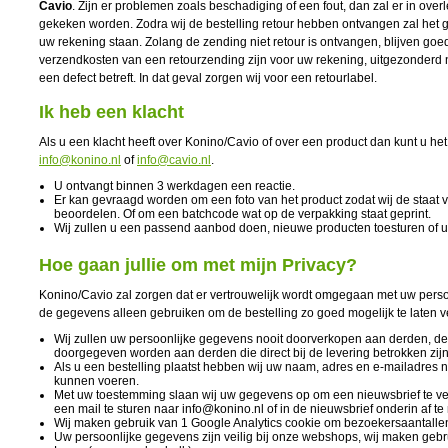
Cavio
. Zijn er problemen zoals beschadiging of een fout, dan zal er in ove
gekeken worden. Zodra wij de bestelling retour hebben ontvangen zal het 
uw rekening staan. Zolang de zending niet retour is ontvangen, blijven g
verzendkosten van een retourzending zijn voor uw rekening, uitgezonderd nat
een defect betreft. In dat geval zorgen wij voor een retourlabel.
Ik heb een klacht
Als u een klacht heeft over Konino/Cavio of over een product dan kunt u het
info@konino.nl
of
info@cavio.nl
.
U ontvangt binnen 3 werkdagen een reactie.
Er kan gevraagd worden om een foto van het product zodat wij de staat 
beoordelen. Of om een batchcode wat op de verpakking staat geprint.
Wij zullen u een passend aanbod doen, nieuwe producten toesturen of u
Hoe gaan jullie om met mijn Privacy?
Konino/Cavio zal zorgen dat er vertrouwelijk wordt omgegaan met uw perso
de gegevens alleen gebruiken om de bestelling zo goed mogelijk te laten v
Wij zullen uw persoonlijke gegevens nooit doorverkopen aan derden, de
doorgegeven worden aan derden die direct bij de levering betrokken zijn.
Als u een bestelling plaatst hebben wij uw naam, adres en e-mailadres no
kunnen voeren.
Met uw toestemming slaan wij uw gegevens op om een nieuwsbrief te ve
een mail te sturen naar info@konino.nl of in de nieuwsbrief onderin af te
Wij maken gebruik van 1 Google Analytics cookie om bezoekersaantallen
Uw persoonlijke gegevens zijn veilig bij onze webshops, wij maken geb