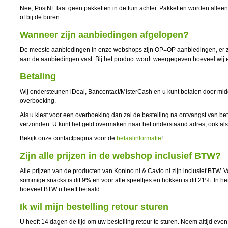
Nee, PostNL laat geen pakketten in de tuin achter. Pakketten worden allee
of bij de buren.
Wanneer zijn aanbiedingen afgelopen?
De meeste aanbiedingen in onze webshops zijn OP=OP aanbiedingen, er zi
aan de aanbiedingen vast. Bij het product wordt weergegeven hoeveel wij
Betaling
Wij ondersteunen iDeal, Bancontact/MisterCash en u kunt betalen door mi
overboeking.
Als u kiest voor een overboeking dan zal de bestelling na ontvangst van b
verzonden. U kunt het geld overmaken naar het onderstaand adres, ook als u
Bekijk onze contactpagina voor de
betaalinformatie
!
Zijn alle prijzen in de webshop inclusief BTW?
Alle prijzen van de producten van Konino.nl & Cavio.nl zijn inclusief BTW. 
sommige snacks is dit 9% en voor alle speeltjes en hokken is dit 21%. In het
hoeveel BTW u heeft betaald.
Ik wil mijn bestelling retour sturen
U heeft 14 dagen de tijd om uw bestelling retour te sturen. Neem altijd eve