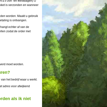
m.u.v zon -en feestdagen) U
pakket is verzonden en wanneer
nden worden. Maakt u gebruik
etaling is ontvangen.
 hangt echter af van de
ellen zodat de order met
everd moet worden.
uren?
 van het bedrijf waar u werkt.
et adres voor afwijkend
rden als ik niet