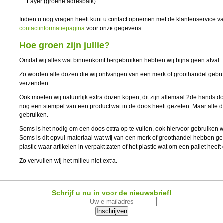
Layer (groene adresbalk).
Indien u nog vragen heeft kunt u contact opnemen met de klantenservice v
contactinformatiepagina
voor onze gegevens.
Hoe groen zijn jullie?
Omdat wij alles wat binnenkomt hergebruiken hebben wij bijna geen afval.
Zo worden alle dozen die wij ontvangen van een merk of groothandel gebrui
verzenden.
Ook moeten wij natuurlijk extra dozen kopen, dit zijn allemaal 2de hands d
nog een stempel van een product wat in de doos heeft gezeten. Maar alle d
gebruiken.
Soms is het nodig om een doos extra op te vullen, ook hiervoor gebruiken 
Soms is dit opvul-materiaal wat wij van een merk of groothandel hebben ge
plastic waar artikelen in verpakt zaten of het plastic wat om een pallet heef
Zo vervuilen wij het milieu niet extra.
Schrijf u nu in voor de nieuwsbrief!
Inschrijven