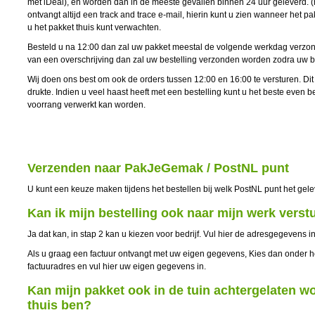
met iDeal), en worden dan in de meeste gevallen binnen 24 uur geleverd. (
ontvangt altijd een track and trace e-mail, hierin kunt u zien wanneer het 
u het pakket thuis kunt verwachten.
Besteld u na 12:00 dan zal uw pakket meestal de volgende werkdag verzo
van een overschrijving dan zal uw bestelling verzonden worden zodra uw b
Wij doen ons best om ook de orders tussen 12:00 en 16:00 te versturen. Dit
drukte. Indien u veel haast heeft met een bestelling kunt u het beste even b
voorrang verwerkt kan worden.
Verzenden naar PakJeGemak / PostNL punt
U kunt een keuze maken tijdens het bestellen bij welk PostNL punt het gel
Kan ik mijn bestelling ook naar mijn werk verst
Ja dat kan, in stap 2 kan u kiezen voor bedrijf. Vul hier de adresgegevens in
Als u graag een factuur ontvangt met uw eigen gegevens, Kies dan onder h
factuuradres en vul hier uw eigen gegevens in.
Kan mijn pakket ook in de tuin achtergelaten wo
thuis ben?