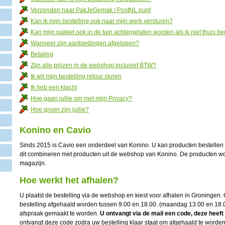
Verzenden naar PakJeGemak / PostNL punt
Kan ik mijn bestelling ook naar mijn werk versturen?
Kan mijn pakket ook in de tuin achtergelaten worden als ik niet thuis b
Wanneer zijn aanbiedingen afgelopen?
Betaling
Zijn alle prijzen in de webshop inclusief BTW?
Ik wil mijn bestelling retour sturen
Ik heb een klacht
Hoe gaan jullie om met mijn Privacy?
Hoe groen zijn jullie?
Konino en Cavio
Sinds 2015 is Cavio een onderdeel van Konino. U kan producten bestellen
dit combineren met producten uit de webshop van Konino. De producten wo
magazijn.
Hoe werkt het afhalen?
U plaatst de bestelling via de webshop en kiest voor afhalen in Groningen
bestelling afgehaald worden tussen 9.00 en 18.00. (maandag 13.00 en 18.
afspraak gemaakt te worden.
U ontvangt via de mail een code, deze heeft u
ontvangt deze code zodra uw bestelling klaar staat om afgehaald te worden