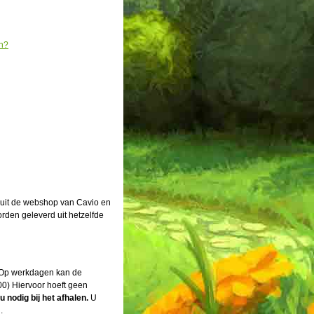
en?
 uit de webshop van Cavio en
rden geleverd uit hetzelfde
. Op werkdagen kan de
00) Hiervoor hoeft geen
 nodig bij het afhalen.
U
.