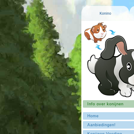
Konino
Info over konijnen
Home
Aanbiedingen!
Konijnen Voeding