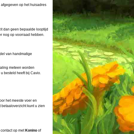
n afgegeven op het huisadres
t dan geen bepaalde looptijd
 er nog op voorraad hebben.
ddel van handmatige
etaling meteen worden
 besteld heeft bij Cavio.
Voor het meeste voer en
 betaaloverzicht kunt u zien
n contact op met
Konino
of