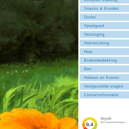
Snacks & Kruiden
Outlet
Speelgoed
Verzorging
Hokinrichting
Hooi
Bodembedekking
Ren
Hokken en Kooien
Veelgestelde vragen
Contactinformatie