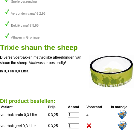
Snelle verzending
Verzonden vanaf € 2,95!
België vanaf € 5,95!
Afhalen in Groningen
Trixie shaun the sheep
Diverse voerbakken met vrolijke afbeeldingen van
shaun the sheep. Vaatwasser bestendig!
In 0,3 en 0,8 Liter.
Dit product bestellen:
Variant
Prijs
Aantal
Voorraad
In mandje
voerbak bruin 0,3 Liter
€ 3,25
4
voerbak geel 0,3 Liter
€ 3,25