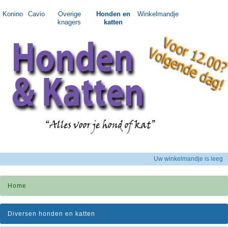
Konino
Cavio
Overige
Honden en
Winkelmandje
knagers
katten
Uw winkelmandje is leeg
Home
Diversen honden en katten