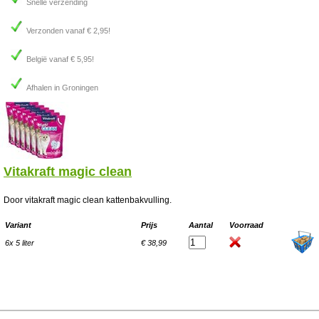
Snelle verzending
Verzonden vanaf € 2,95!
België vanaf € 5,95!
Afhalen in Groningen
Vitakraft magic clean
Door vitakraft magic clean kattenbakvulling.
Variant
Prijs
Aantal
Voorraad
6x 5 liter
€ 38,99