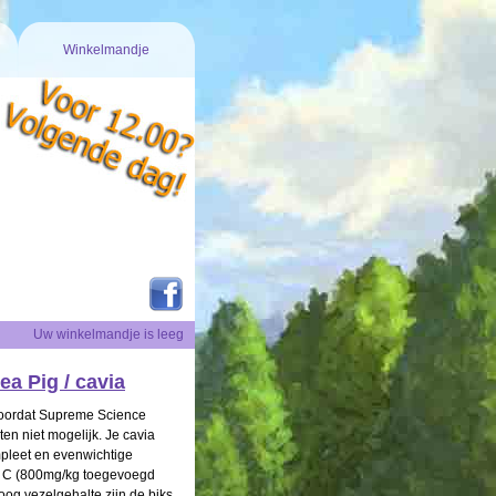
Winkelmandje
Uw winkelmandje is leeg
a Pig / cavia
Doordat Supreme Science
eten niet mogelijk. Je cavia
mpleet en evenwichtige
ne C (800mg/kg toegevoegd
oog vezelgehalte zijn de biks