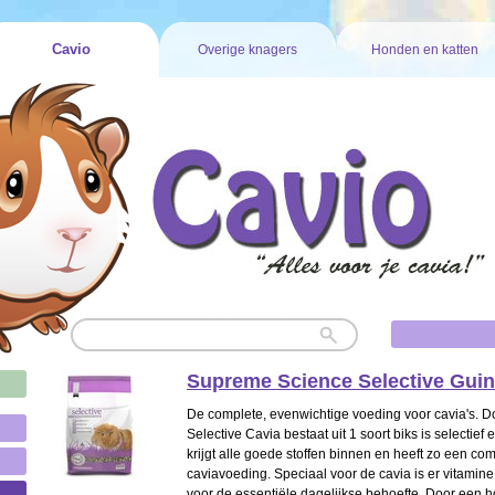
Cavio
Overige knagers
Honden en katten
Supreme Science Selective Guine
De complete, evenwichtige voeding voor cavia's. 
Selective Cavia bestaat uit 1 soort biks is selectief 
krijgt alle goede stoffen binnen en heeft zo een co
caviavoeding. Speciaal voor de cavia is er vitami
voor de essentiële dagelijkse behoefte. Door een h