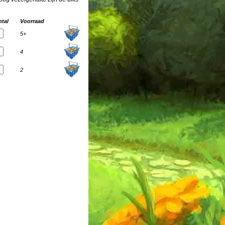
tal
Voorraad
5+
4
2