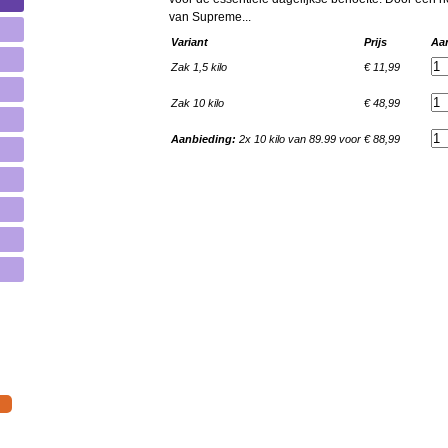
van Supreme...
Variant
Prijs
Aan
Zak 1,5 kilo
€ 11,99
Zak 10 kilo
€ 48,99
Aanbieding:
2x 10 kilo van 89.99 voor
€ 88,99