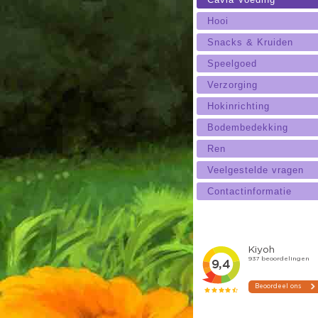
Hooi
Snacks & Kruiden
Speelgoed
Verzorging
Hokinrichting
Bodembedekking
Ren
Veelgestelde vragen
Contactinformatie