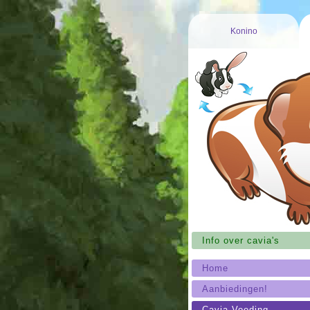
Konino
Info over cavia's
Home
Aanbiedingen!
Cavia Voeding