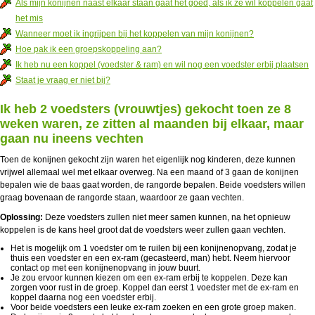
Als mijn konijnen naast elkaar staan gaat het goed, als ik ze wil koppelen gaat
het mis
Wanneer moet ik ingrijpen bij het koppelen van mijn konijnen?
Hoe pak ik een groepskoppeling aan?
Ik heb nu een koppel (voedster & ram) en wil nog een voedster erbij plaatsen
Staat je vraag er niet bij?
Ik heb 2 voedsters (vrouwtjes) gekocht toen ze 8
weken waren, ze zitten al maanden bij elkaar, maar
gaan nu ineens vechten
Toen de konijnen gekocht zijn waren het eigenlijk nog kinderen, deze kunnen
vrijwel allemaal wel met elkaar overweg. Na een maand of 3 gaan de konijnen
bepalen wie de baas gaat worden, de rangorde bepalen. Beide voedsters willen
graag bovenaan de rangorde staan, waardoor ze gaan vechten.
Oplossing:
Deze voedsters zullen niet meer samen kunnen, na het opnieuw
koppelen is de kans heel groot dat de voedsters weer zullen gaan vechten.
Het is mogelijk om 1 voedster om te ruilen bij een konijnenopvang, zodat je
thuis een voedster en een ex-ram (gecasteerd, man) hebt. Neem hiervoor
contact op met een konijnenopvang in jouw buurt.
Je zou ervoor kunnen kiezen om een ex-ram erbij te koppelen. Deze kan
zorgen voor rust in de groep. Koppel dan eerst 1 voedster met de ex-ram en
koppel daarna nog een voedster erbij.
Voor beide voedsters een leuke ex-ram zoeken en een grote groep maken.