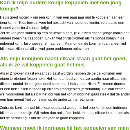
Kan ik mijn oudere konijn koppelen met een jong
konijn?
Het is goed mogelijk om een konijn van een paar jaar oud te koppelen aan een
jong konijn. Kies bewust voor het geslacht van het jonge konijn, zorg dat je een
koppel voedster & ex-ram krijgt.
Zet de konijnen samen op een neutrale plaats, je zult zien dat het jonge konijn het
oudere konijn na gaat doen. Er kan wat onrust komen als het jonge konijn in de
pubertijd komt, bij ongeveer 3 maanden. Maar omdat de konijnen dan al een tijd
bij elkaar zitten zal dit vrijwel geen problemen opleveren.
Als mijn konijnen naast elkaar staan gaat het goed,
als ik ze wil koppelen gaat het mis
Als er 2 hokken naast elkaar geplaatst worden hebben de beide konijnen een
eigen teretorium (eigen hok). Het kan dan best zijn dat ze aardig naar elkaar zijn,
dit komt omdat de konijnen nooit samen in 1 hok zullen zitten. Ze komen doordat
er een hek tussen zit nooit op elkaars grondgebied (terretorium). Het kan echter
wel voorkomen dat als b.v. het oor van het konijn door het gaas steekt dat de ander
een hap neemt (het oor is dan op de ander zijn terretorium).
Zodra de konijnen wel bij elkaar geplaatst worden is het ene konijn een indringer
bij het andere konijn. Wij raden dan ook af om hokken naast elkaar te plaatsen als
het de bedoeling is om de konijnen te gaan koppelen.
Wanneer moet ik ingrijpen bij het koppelen van mijn