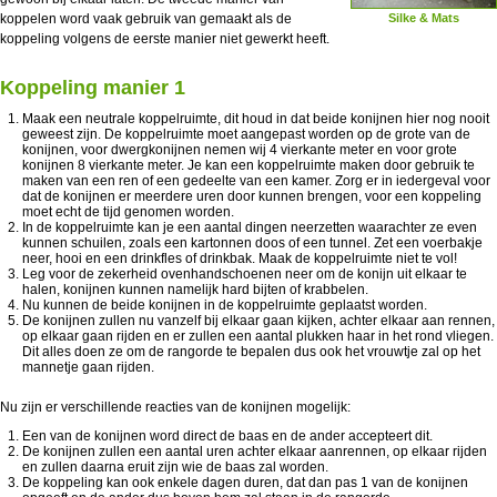
koppelen word vaak gebruik van gemaakt als de
Silke & Mats
koppeling volgens de eerste manier niet gewerkt heeft.
Koppeling manier 1
Maak een neutrale koppelruimte, dit houd in dat beide konijnen hier nog nooit
geweest zijn. De koppelruimte moet aangepast worden op de grote van de
konijnen, voor dwergkonijnen nemen wij 4 vierkante meter en voor grote
konijnen 8 vierkante meter. Je kan een koppelruimte maken door gebruik te
maken van een ren of een gedeelte van een kamer. Zorg er in iedergeval voor
dat de konijnen er meerdere uren door kunnen brengen, voor een koppeling
moet echt de tijd genomen worden.
In de koppelruimte kan je een aantal dingen neerzetten waarachter ze even
kunnen schuilen, zoals een kartonnen doos of een tunnel. Zet een voerbakje
neer, hooi en een drinkfles of drinkbak. Maak de koppelruimte niet te vol!
Leg voor de zekerheid ovenhandschoenen neer om de konijn uit elkaar te
halen, konijnen kunnen namelijk hard bijten of krabbelen.
Nu kunnen de beide konijnen in de koppelruimte geplaatst worden.
De konijnen zullen nu vanzelf bij elkaar gaan kijken, achter elkaar aan rennen,
op elkaar gaan rijden en er zullen een aantal plukken haar in het rond vliegen.
Dit alles doen ze om de rangorde te bepalen dus ook het vrouwtje zal op het
mannetje gaan rijden.
Nu zijn er verschillende reacties van de konijnen mogelijk:
Een van de konijnen word direct de baas en de ander accepteert dit.
De konijnen zullen een aantal uren achter elkaar aanrennen, op elkaar rijden
en zullen daarna eruit zijn wie de baas zal worden.
De koppeling kan ook enkele dagen duren, dat dan pas 1 van de konijnen