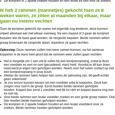
De konijnen in 2 aparte hokken houden en een leuke ex-ram voor ze zoeken.
Ik heb 2 rammen (mannetjes) gekocht toen ze 8
weken waren, ze zitten al maanden bij elkaar, maar
gaan nu ineens vechten
Toen de konijnen gekocht zijn waren het eigenlijk nog kinderen, deze kunnen
vrijwel allemaal wel met elkaar overweg. Na een maand of 3 gaan de konijnen
bepalen wie de baas gaat worden, de rangorde bepalen. Beide rammen willen
graag bovenaan de rangorde staan, waardoor ze gaan vechten.
Oplossing:
Deze rammen zullen niet meer samen kunnen, na het opnieuw
koppelen is de kans heel groot dat de rammen weer zullen gaan vechten.
Het is mogelijk om 1 ram om te ruilen bij een konijnenopvang, zodat je thuis
een voedster en een ex-ram (gecasteerd, man) hebt. Voordat je dit kan doen,
moet eerst je eigen ram geholpen worden. Neem voor het ruilen contact op met
een konijnenopvang in jouw buurt.
Allebei de rammen laten helpen kan soms de oplossing zijn, dit geeft echter
geen zekerheid!
Je zou ervoor kunnen kiezen om een voedster erbij te koppelen. Deze kan
zorgen voor rust in de groep. Eerst moeten beide rammen geholpen
worden. Koppel dan eerst 1 voedster met de ex-ram en koppel daarna nog een
ex-ram bij.
Voor beide rammen een leuke voedster zoeken en een grote groep maken. Ook
hier moeten beide mannen geholpen worden.
De konijnen in 2 aparte hokken houden en een leuke voedsters voor ze
zoeken. Beide rammen moeten geholpen worden.