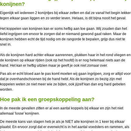
konijnen?
Eigenlijk wil iedereen 2 konijntjes bij elkaar zetten en dat ze vanaf het begin lekker
tegen elkaar gaan liggen en zo verder leven. Helaas, is dit bijna nooit het geval.
Het koppelen van konijnen kan er soms heftig aan toe gaan. Wij zouden dan het
liefst ingrijpen om ervoor te zorgen dat er niemand gewond gaat raken. Maar de
konijnen hebben echt de tijd nodig om de rangorde te bepalen, grijp dus niet te
snel in.
Als de konijnen hard achter elkaar aanrennen, plukken haar in het rond vliegen en
de konijnen op elkaar rijden (ook op het hoofd) is er nog helemaal niets aan de
hand. Het kan er heftig uitzien maar je geeft je ook niet zomaar over.
Pas als er echt bloed aan te pas komt moeten wij gaan ingrijpen, zorg er altijd voor
dat je ovenhandschoenen bij de hand hebt. Als de konijnen zo bezig zijn met
koppelen weten ze niet meer wie ze bijten, ook jijzelf kan dan erg hard gebeten
worden.
Hoe pak ik een groepskoppeling aan?
In de meeste gevallen zitten er al een aantal koppels bij elkaar en zijn het niet
allemaal 'losse' konijnen.
De meeste kans van slagen heb je als je NIET alle konijnen in 1 keer bij elkaar
plaatst. En ervoor zorgt dat er evenwicht is in het aantal voedsters en rammen, als