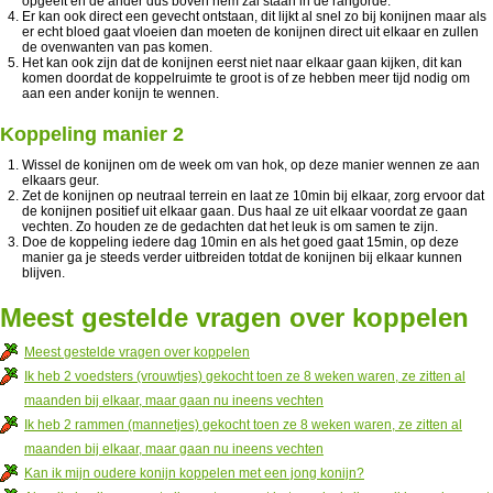
opgeeft en de ander dus boven hem zal staan in de rangorde.
Er kan ook direct een gevecht ontstaan, dit lijkt al snel zo bij konijnen maar als
er echt bloed gaat vloeien dan moeten de konijnen direct uit elkaar en zullen
de ovenwanten van pas komen.
Het kan ook zijn dat de konijnen eerst niet naar elkaar gaan kijken, dit kan
komen doordat de koppelruimte te groot is of ze hebben meer tijd nodig om
aan een ander konijn te wennen.
Koppeling manier 2
Wissel de konijnen om de week om van hok, op deze manier wennen ze aan
elkaars geur.
Zet de konijnen op neutraal terrein en laat ze 10min bij elkaar, zorg ervoor dat
de konijnen positief uit elkaar gaan. Dus haal ze uit elkaar voordat ze gaan
vechten. Zo houden ze de gedachten dat het leuk is om samen te zijn.
Doe de koppeling iedere dag 10min en als het goed gaat 15min, op deze
manier ga je steeds verder uitbreiden totdat de konijnen bij elkaar kunnen
blijven.
Meest gestelde vragen over koppelen
Meest gestelde vragen over koppelen
Ik heb 2 voedsters (vrouwtjes) gekocht toen ze 8 weken waren, ze zitten al
maanden bij elkaar, maar gaan nu ineens vechten
Ik heb 2 rammen (mannetjes) gekocht toen ze 8 weken waren, ze zitten al
maanden bij elkaar, maar gaan nu ineens vechten
Kan ik mijn oudere konijn koppelen met een jong konijn?