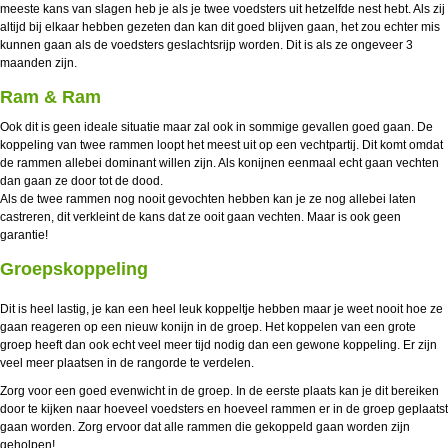
meeste kans van slagen heb je als je twee voedsters uit hetzelfde nest hebt. Als zij
altijd bij elkaar hebben gezeten dan kan dit goed blijven gaan, het zou echter mis
kunnen gaan als de voedsters geslachtsrijp worden. Dit is als ze ongeveer 3
maanden zijn.
Ram & Ram
Ook dit is geen ideale situatie maar zal ook in sommige gevallen goed gaan. De
koppeling van twee rammen loopt het meest uit op een vechtpartij. Dit komt omdat
de rammen allebei dominant willen zijn. Als konijnen eenmaal echt gaan vechten
dan gaan ze door tot de dood.
Als de twee rammen nog nooit gevochten hebben kan je ze nog allebei laten
castreren, dit verkleint de kans dat ze ooit gaan vechten. Maar is ook geen
garantie!
Groepskoppeling
Dit is heel lastig, je kan een heel leuk koppeltje hebben maar je weet nooit hoe ze
gaan reageren op een nieuw konijn in de groep. Het koppelen van een grote
groep heeft dan ook echt veel meer tijd nodig dan een gewone koppeling. Er zijn
veel meer plaatsen in de rangorde te verdelen.
Zorg voor een goed evenwicht in de groep. In de eerste plaats kan je dit bereiken
door te kijken naar hoeveel voedsters en hoeveel rammen er in de groep geplaatst
gaan worden. Zorg ervoor dat alle rammen die gekoppeld gaan worden zijn
geholpen!