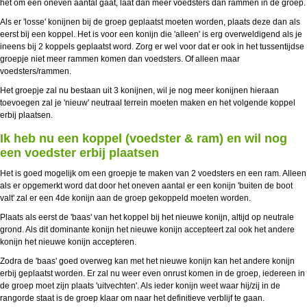
het om een oneven aantal gaat, laat dan meer voedsters dan rammen in de groep.
Als er 'losse' konijnen bij de groep geplaatst moeten worden, plaats deze dan als
eerst bij een koppel. Het is voor een konijn die 'alleen' is erg overweldigend als je
ineens bij 2 koppels geplaatst word. Zorg er wel voor dat er ook in het tussentijdse
groepje niet meer rammen komen dan voedsters. Of alleen maar
voedsters/rammen.
Het groepje zal nu bestaan uit 3 konijnen, wil je nog meer konijnen hieraan
toevoegen zal je 'nieuw' neutraal terrein moeten maken en het volgende koppel
erbij plaatsen.
Ik heb nu een koppel (voedster & ram) en wil nog
een voedster erbij plaatsen
Het is goed mogelijk om een groepje te maken van 2 voedsters en een ram. Alleen
als er opgemerkt word dat door het oneven aantal er een konijn 'buiten de boot
valt' zal er een 4de konijn aan de groep gekoppeld moeten worden.
Plaats als eerst de 'baas' van het koppel bij het nieuwe konijn, altijd op neutrale
grond. Als dit dominante konijn het nieuwe konijn accepteert zal ook het andere
konijn het nieuwe konijn accepteren.
Zodra de 'baas' goed overweg kan met het nieuwe konijn kan het andere konijn
erbij geplaatst worden. Er zal nu weer even onrust komen in de groep, iedereen in
de groep moet zijn plaats 'uitvechten'. Als ieder konijn weet waar hij/zij in de
rangorde staat is de groep klaar om naar het definitieve verblijf te gaan.